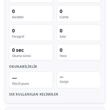
0
0
Karakter
Cümle
0
0
Paragraf
Satır
0 sec
0
Okuma süresi
Hece
OKUNABILIRLIK
—
—
Seviye
Flesch puanı
SIK KULLANILAN KELIMELER